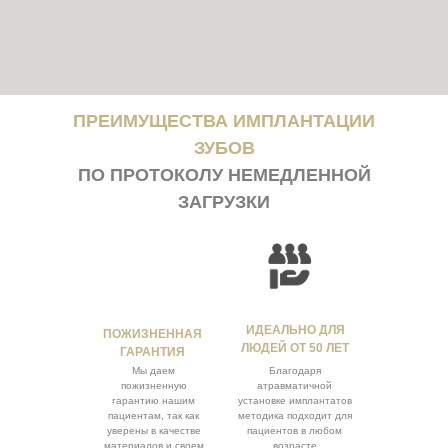
ПРЕИМУЩЕСТВА ИМПЛАНТАЦИИ
ЗУБОВ
ПО ПРОТОКОЛУ НЕМЕДЛЕННОЙ
ЗАГРУЗКИ
ИДЕАЛЬНО ДЛЯ
ПОЖИЗНЕННАЯ
СМОТРЕТЬ ВИДЕО
ЛЮДЕЙ ОТ 50 ЛЕТ
ГАРАНТИЯ
ПРЕЗЕНТАЦИЮ
Мы даем
Благодаря
ТЕХНОЛОГИИ
пожизненную
атравматичной
гарантию нашим
установке имплантатов
пациентам, так как
методика подходит для
уверены в качестве
пациентов в любом
материалов и своем
возрасте