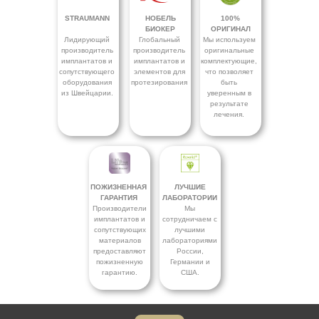
STRAUMANN
НОБЕЛЬ
100%
БИОКЕР
ОРИГИНАЛ
Лидирующий
Глобальный
Мы используем
производитель
производитель
оригинальные
имплантатов и
имплантатов и
комплектующие,
сопутствующего
элементов для
что позволяет
оборудования
протезирования
быть
из Швейцарии.
уверенным в
результате
лечения.
ПОЖИЗНЕННАЯ
ЛУЧШИЕ
ГАРАНТИЯ
ЛАБОРАТОРИИ
Производители
Мы
имплантатов и
сотрудничаем с
сопутствующих
лучшими
материалов
лабораториями
предоставляют
России,
пожизненную
Германии и
гарантию.
США.