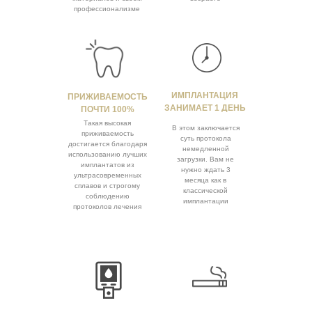
профессионализме
ИМПЛАНТАЦИЯ
ПРИЖИВАЕМОСТЬ
ЗАНИМАЕТ 1 ДЕНЬ
ПОЧТИ 100%
Такая высокая
В этом заключается
приживаемость
суть протокола
достигается благодаря
немедленной
использованию лучших
загрузки. Вам не
имплантатов из
нужно ждать 3
ультрасовременных
месяца как в
сплавов и строгому
классической
соблюдению
имплантации
протоколов лечения