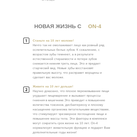
НОВАЯ ЖИЗНЬ С
ON-4
Станьте на 10 лет моложе!
Ничто так не омолаживает лицо как ровный ряд
ослепительных белых зубов. К сожалению, с
возрастом зубы темнеют, а в результате
естественной стираемости и потери зубов
снижается нижняя треть лица. Это и придает
старческий вид. Новые зубы восстановят
правильную высоту, что расправит морщины и
сделает вас моложе.
Живите на 10 лет дольше!
Научно доказано, что плохое пережевывание пищи
ухудшает пищеварение и вызывает процессы
гниения в кишечнике.Это приводит к повышению
количества токсинов, дисбактериозу и плохому
насыщению организма питательными веществами,
что стимулирует чрезмерное поглощение пищи и
повышение массы тела. Эти факторы в комплексе
могут сократить срок жизни на 10 лет. On-4
нормализует жевательную функцию и подарит Вам
дополнительные годы жизни!