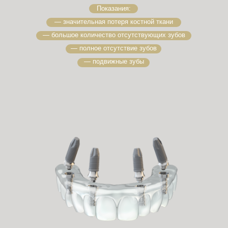
Показания:
— значительная потеря костной ткани
— большое количество отсутствующих зубов
— полное отсутствие зубов
— подвижные зубы