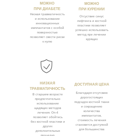
МОЖНО
МОЖНО
ПРИ ДИАБЕТЕ
ПРИ КУРЕНИИ
Низкая травматичность
Отсуствие синус
и использование
лифтинга и костной
инновационных
пластики позволяет
имплантатов с особой
успешно использовать
поверхностью
метод при лечении
позволяет свести риски
курящих
к нулю
НИЗКАЯ
ДОСТУПНАЯ ЦЕНА
ТРАВМАТИЧНОСТЬ
Благодаря отсутсвию
В старшем возрасте
дорогостоящих
предпочтительно
подсадок костной ткани
использование
и сокращению
щадящих методов
количества
лечения. On-4
имплантатов,
позволяет обойтись
стоимость лечения
без костной пластики и
становится доступной
других
для большинства
дополнительных
процедур