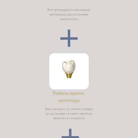
Все процедуры и расходные
материалы для установки
имплантата
Работа врача-
ортопеда
Весь процесс от снятия слепков
до установки готового протеза
включен в стоимость